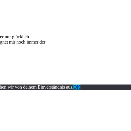
r nur glücklich
egnet mir noch immer der
ehen wir von deinem Einverständnis aus.
OK