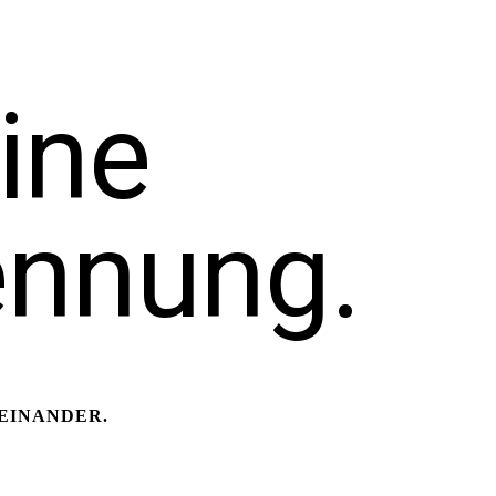
ine
ennung.
EINANDER.