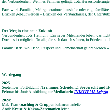
der Verbundenheit. Wenn es Familien gelingt, trotz Herausforderungen 
Patchwork-Familien, Mehrgenerationenhaushalte oder enge familiäre
Brücken gebaut werden – Brücken des Verständnisses, der Unterstütz
Der Weg in eine neue Zukunft
Verbundenheit trotz Trennung. Ein neues Miteinander leben, das nicht
Doch es ist möglich –für alle, die sich danach sehnen, in Frieden mite
Familie ist da, wo Liebe, Respekt und Gemeinschaft gelebt werden –
Werdegang
2025
September: Fortbildung
„Trennung, Scheidung, Sorgerecht und Hoc
Februar bis Juni: Ausbildung zur
Mediatiorin
INKOVEMA Leipzig
2024:
Mai:
Teamcoaching & Gruppenbalancen
anleiten
April:
Kreise & Kakao-Zeremonien
leiten