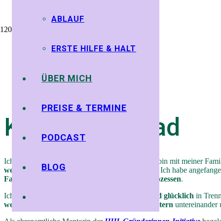
ABLAUF
ERSTE HILFE & HALT
ÜBER MICH
PREISE & TERMINE
Karoline Konrad
PODCAST
Ich bin
Kinesiologin, Coach & Mediatorin
und bin mit meiner Fami
BLOG
wertschätzend & respektvoll
begegnen können. Ich habe angefange
Familien und Einzelpersonen in Trennungsprozessen
.
Ich bin überzeugt, dass
Kinder auch behütet und glücklich
in Tren
wertschätzende & respektvolle Umgang der Eltern
untereinander u