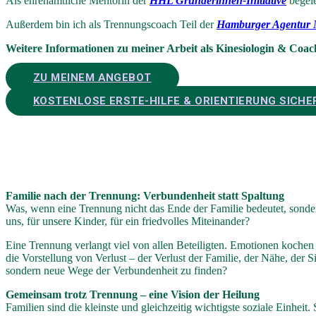
Als ehrenamtliche Mentorin der
HHL Gründerinnen-Initiative
begele
Außerdem bin ich als Trennungscoach Teil der
Hamburger Agentu
Weitere Informationen zu meiner Arbeit als Kinesiologin & Coac
ZU MEINEM ANGEBOT
KOSTENLOSE ERSTE-HILFE & ORIENTIERUNG SICHE
Familie nach der Trennung: Verbundenheit statt Spaltung
Was, wenn eine Trennung nicht das Ende der Familie bedeutet, sonde
uns, für unsere Kinder, für ein friedvolles Miteinander?
Eine Trennung verlangt viel von allen Beteiligten. Emotionen kochen 
die Vorstellung von Verlust – der Verlust der Familie, der Nähe, der 
sondern neue Wege der Verbundenheit zu finden?
Gemeinsam trotz Trennung – eine Vision der Heilung
Familien sind die kleinste und gleichzeitig wichtigste soziale Einhei