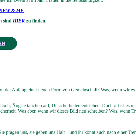
ite ich zweimal im Jahr Frauen in die Selbständigkeit.
r NEW & ME
.
h sind
HIER
zu finden.
RN
rn der Anfang einer neuen Form von Gemeinschaft? Was, wenn wir es s
hoch, Ängste tauchen auf, Unsicherheiten entstehen. Doch oft ist es ni
Sicherheit. Was aber, wenn wir dieses Bild neu schreiben? Was, wenn Tr
t. Sie prägen uns, sie geben uns Halt – und ihr könnt auch nach einer 